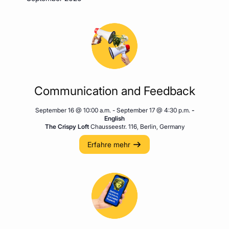
Naviga
wählen.
und
Ansichten
Navigatio
Communication and Feedback
September 16 @ 10:00 a.m.
-
September 17 @ 4:30 p.m.
-
English
The Crispy Loft
Chausseestr. 116, Berlin, Germany
Erfahre mehr