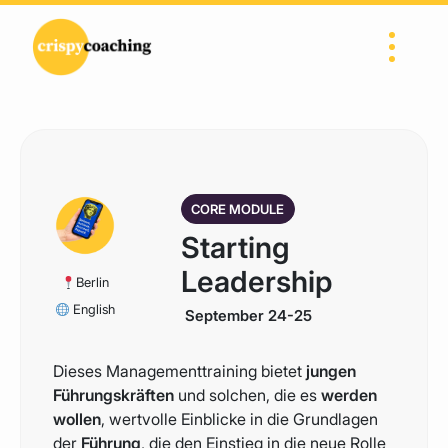
Direkt zum Inhalt wechseln
Hauptnavigation
CORE MODULE
Starting
Leadership
Berlin
English
September 24-25
Dieses Managementtraining bietet
jungen
Führungskräften
und solchen, die es
werden
wollen
, wertvolle Einblicke in die Grundlagen
der
Führung
, die den Einstieg in die neue Rolle